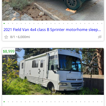
•
•
•
•
•
•
•
•
•
•
•
•
•
•
•
•
•
•
•
•
•
•
•
•
2021 Field Van 4x4 class B Sprinter motorhome sleeps 4
8/1
6,000mi
$8,999
•
•
•
•
•
•
•
•
•
•
•
•
•
•
•
•
•
•
•
•
•
•
•
•