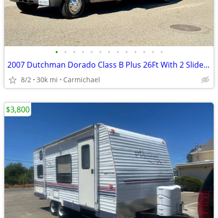
•
•
•
•
•
•
•
•
•
•
•
•
•
2007 Dutchman Dorado Class B Plus 26Ft With 2 Slide Outs
8/2
30k mi
Carmichael
$3,800