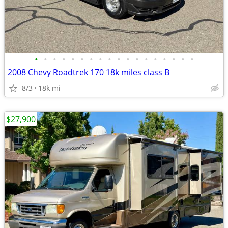
•
•
•
•
•
•
•
•
•
•
•
•
•
•
•
•
•
•
2008 Chevy Roadtrek 170 18k miles class B
8/3
18k mi
$27,900