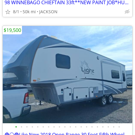
98 WINNEBAGO CHIEFTAIN 33ft**NEW PAINT JOB*HUGE SLIDEOUT*RUNS PERFECT
8/1
50k mi
JACKSON
$19,500
•
•
•
•
•
•
•
•
•
•
•
•
•
•
•
•
•
•
•
•
🔴⚪️🔵Like New 2018 Open Range 30 Foot Fifth Wheel W/3 Slides