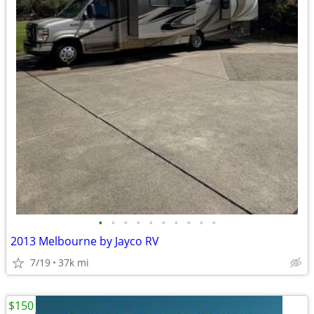
•
•
•
•
•
•
•
•
•
•
2013 Melbourne by Jayco RV
7/19
37k mi
$150