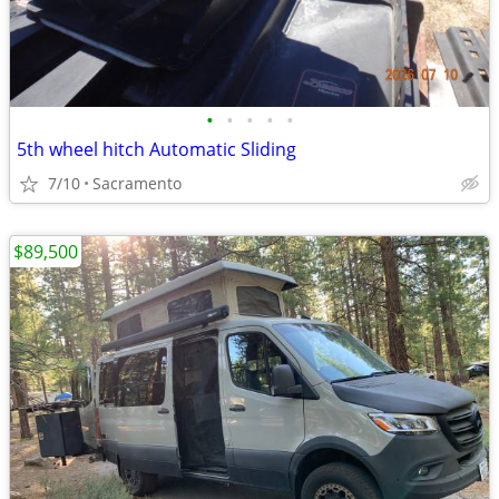
•
•
•
•
•
5th wheel hitch Automatic Sliding
7/10
Sacramento
$89,500