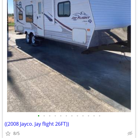
•
•
•
•
•
•
•
•
•
•
•
•
((2008 Jayco. Jay flight 26FT))
8/5