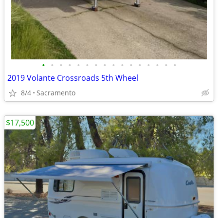
•
•
•
•
•
•
•
•
•
•
•
•
•
•
•
•
2019 Volante Crossroads 5th Wheel
8/4
Sacramento
$17,500