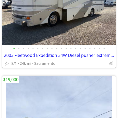
•
•
•
•
•
•
•
•
•
•
•
•
•
•
•
•
•
•
•
•
2003 Fleetwood Expedition 34W Diesel pusher extremely low
8/1
24k mi
Sacramento
$19,000