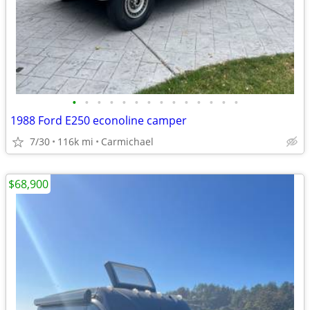
•
•
•
•
•
•
•
•
•
•
•
•
•
•
1988 Ford E250 econoline camper
7/30
116k mi
Carmichael
$68,900