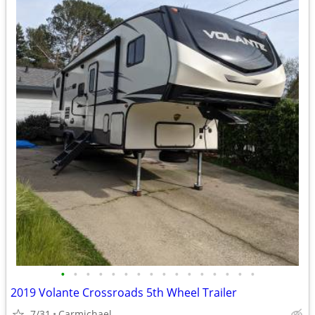
•
•
•
•
•
•
•
•
•
•
•
•
•
•
•
•
2019 Volante Crossroads 5th Wheel Trailer
7/31
Carmichael