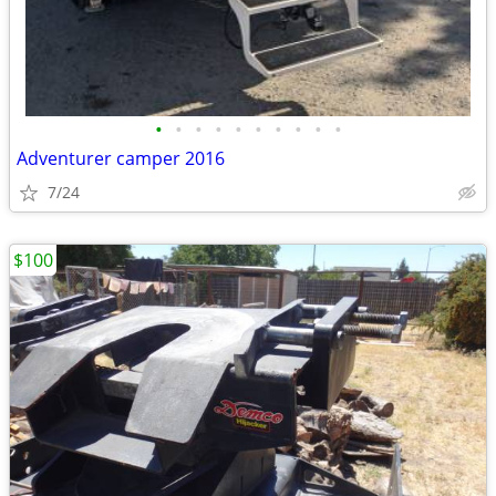
•
•
•
•
•
•
•
•
•
•
Adventurer camper 2016
7/24
$100