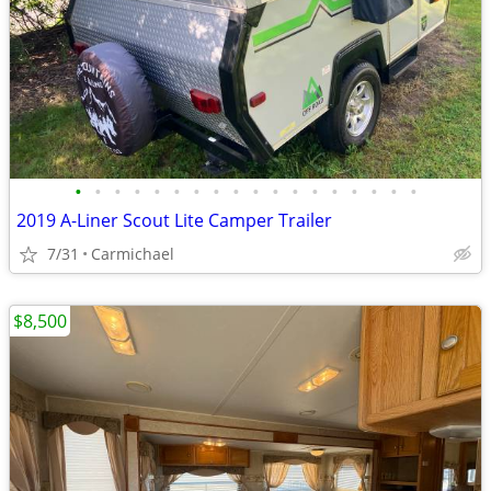
•
•
•
•
•
•
•
•
•
•
•
•
•
•
•
•
•
•
2019 A-Liner Scout Lite Camper Trailer
7/31
Carmichael
$8,500