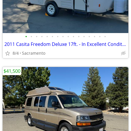
•
•
•
•
•
•
•
•
•
•
•
•
•
•
•
•
2011 Casita Freedom Deluxe 17ft. - In Excellent Condition
8/4
Sacramento
$41,500