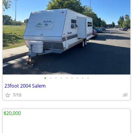
•
•
•
•
•
•
•
•
•
23foot 2004 Salem
7/10
$20,000