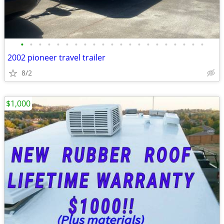
•
•
•
•
•
•
•
•
•
•
•
•
•
•
•
•
•
•
•
•
•
2002 pioneer travel trailer
8/2
$1,000