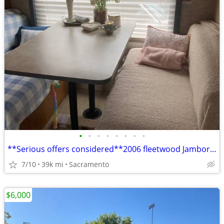
•
•
•
•
•
•
•
•
**Serious offers considered**2006 fleetwood Jamboree LOW MILES
7/10
39k mi
Sacramento
$6,000