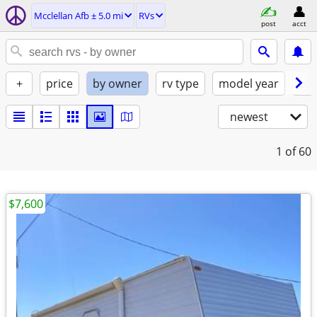
Mcclellan Afb ± 5.0 mi
RVs
post
acct
+
price
by owner
rv type
model year
con
newest
1
of 60
$7,600