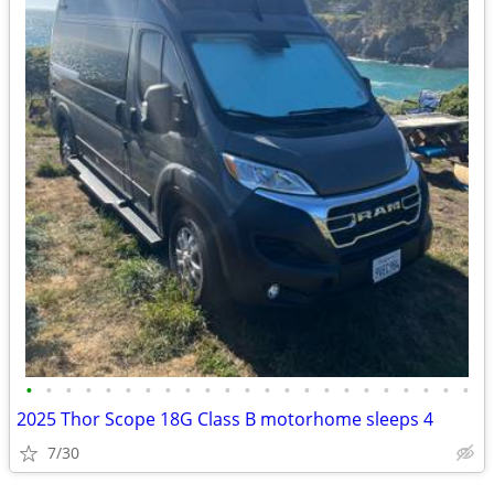
•
•
•
•
•
•
•
•
•
•
•
•
•
•
•
•
•
•
•
•
•
•
•
2025 Thor Scope 18G Class B motorhome sleeps 4
7/30