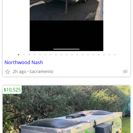
•
•
•
•
•
•
•
•
•
•
•
•
•
•
•
•
•
•
•
Northwood Nash
2h ago
Sacramento
$10,525