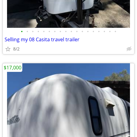
•
•
•
•
•
•
•
•
•
•
•
•
•
•
•
•
•
•
Selling my 08 Casita travel trailer
8/2
$17,000