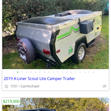
•
•
•
•
•
•
•
•
•
•
•
•
•
•
•
•
•
•
2019 A-Liner Scout Lite Camper Trailer
7/31
Carmichael
$219,000