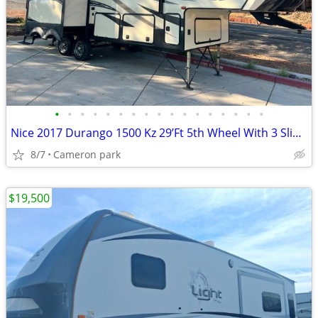
•
•
•
•
•
•
•
•
•
•
•
•
•
•
•
•
•
Nice 2017 Durango 1500 Kz 29’Ft 5th Wheel With 3 Slide Outs Loaded.
8/7
Cameron park
$19,500