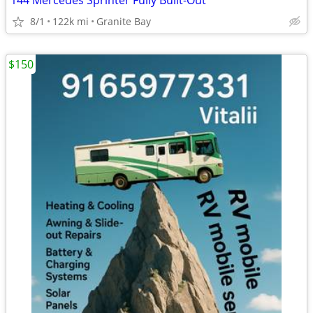
144 Mercedes Sprinter Fully Built-Out
8/1
122k mi
Granite Bay
$150