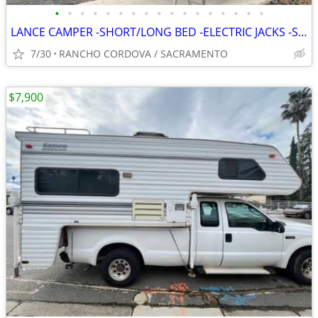
•
•
•
•
•
•
•
•
•
•
•
•
•
•
•
•
•
LANCE CAMPER -SHORT/LONG BED -ELECTRIC JACKS -SELF CONTAINED
7/30
RANCHO CORDOVA / SACRAMENTO
$7,900