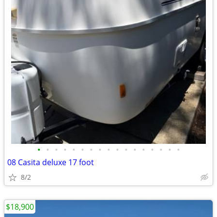
•
•
•
•
•
•
•
•
•
•
•
•
•
•
•
•
•
08 Casita deluxe 17 foot
8/2
$18,900