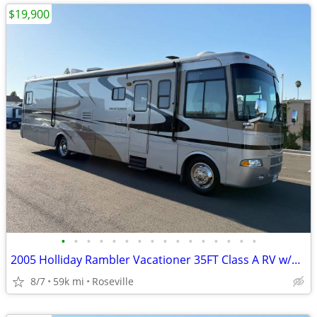
$19,900
•
•
•
•
•
•
•
•
•
•
•
•
•
•
•
•
2005 Holliday Rambler Vacationer 35FT Class A RV w/2 Slide Outs
8/7
59k mi
Roseville