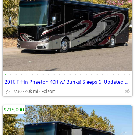
•
•
•
•
•
•
•
•
•
•
•
•
•
•
•
•
•
•
•
•
•
•
•
•
2016 Tiffin Phaeton 40ft w/ Bunks! Sleeps 6! Updated Solar!
7/30
40k mi
Folsom
$219,000