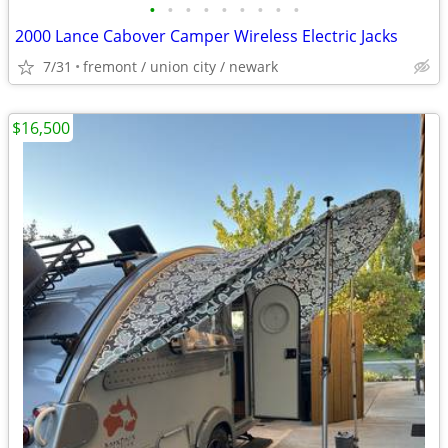
•
•
•
•
•
•
•
•
•
2000 Lance Cabover Camper Wireless Electric Jacks
7/31
fremont / union city / newark
$16,500