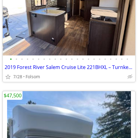
•
•
•
•
•
•
•
•
•
•
•
•
•
•
•
•
•
•
•
•
•
•
2019 Forest River Salem Cruise Lite 221BHXL – Turnkey, Ready to Camp!
7/28
Folsom
$47,500