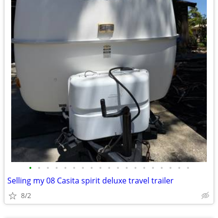
•
•
•
•
•
•
•
•
•
•
•
•
•
•
•
•
•
•
•
Selling my 08 Casita spirit deluxe travel trailer
8/2