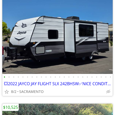
•
•
•
•
•
•
•
•
•
•
•
•
•
•
•
•
•
•
•
•
•
•
•
•
💥2022 JAYCO JAY FLIGHT SLX 242BHSW✅NICE CONDITION✅
8/2
SACRAMENTO
$10,525