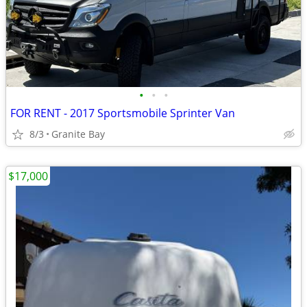
•
•
•
FOR RENT - 2017 Sportsmobile Sprinter Van
8/3
Granite Bay
$17,000