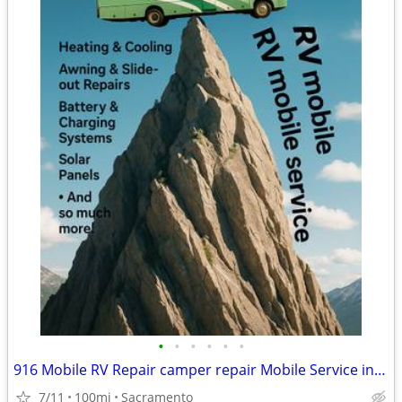
•
•
•
•
•
•
916 Mobile RV Repair camper repair Mobile Service in Sacramento
7/11
100mi
Sacramento