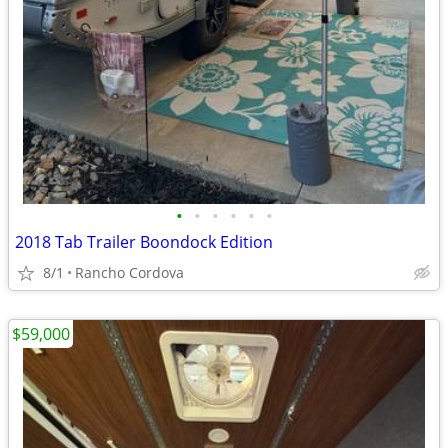
•
•
•
•
•
•
2018 Tab Trailer Boondock Edition
8/1
Rancho Cordova
$59,000