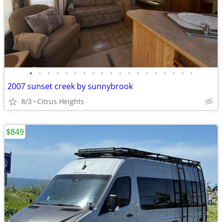
•
•
•
•
•
•
•
•
•
•
•
•
•
•
•
•
•
•
•
2007 sunset creek by sunnybrook
8/3
Citrus Heights
$849