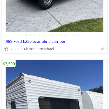
•
•
•
•
•
•
•
•
•
•
•
•
•
•
1988 Ford E250 econoline camper
7/30
116k mi
Carmichael
$3,500