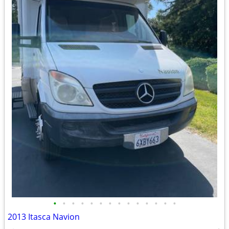
•
•
•
•
•
•
•
•
•
•
•
•
•
•
2013 Itasca Navion