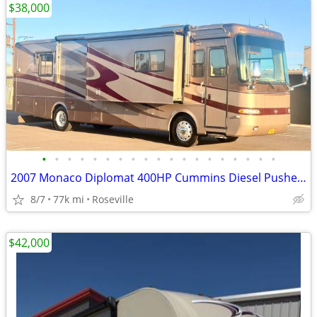
$38,000
•
•
•
•
•
•
•
•
•
•
•
•
•
•
•
•
•
•
•
2007 Monaco Diplomat 400HP Cummins Diesel Pusher w/3 Slide Outs!
8/7
77k mi
Roseville
$42,000