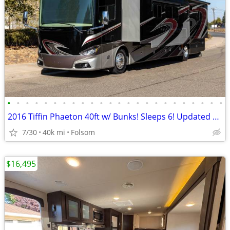
•
•
•
•
•
•
•
•
•
•
•
•
•
•
•
•
•
•
•
•
•
•
•
•
2016 Tiffin Phaeton 40ft w/ Bunks! Sleeps 6! Updated Solar!
7/30
40k mi
Folsom
$16,495