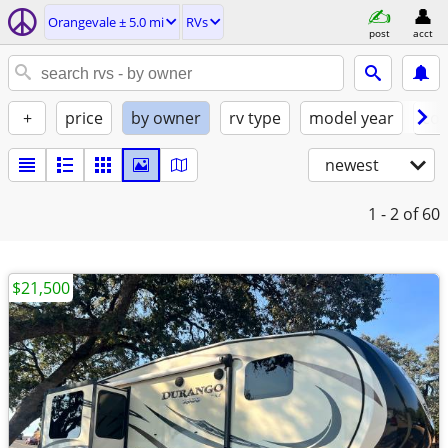
Orangevale ± 5.0 mi
RVs
post
acct
+
price
by owner
rv type
model year
con
newest
1 - 2
of 60
$21,500