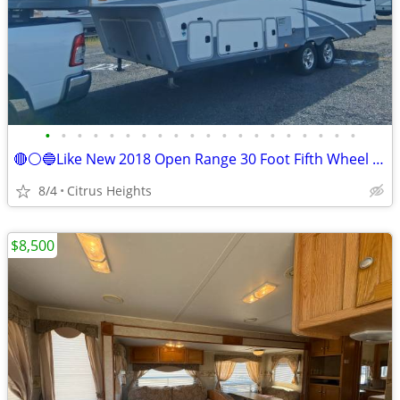
•
•
•
•
•
•
•
•
•
•
•
•
•
•
•
•
•
•
•
•
🔴⚪️🔵Like New 2018 Open Range 30 Foot Fifth Wheel W/3 Slides
8/4
Citrus Heights
$8,500