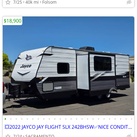
7/25
40k mi
Folsom
$18,900
•
•
•
•
•
•
•
•
•
•
•
•
•
•
•
•
•
•
•
•
•
•
•
•
💥2022 JAYCO JAY FLIGHT SLX 242BHSW✅NICE CONDITION✅
7/24
SACRAMENTO